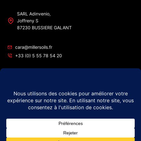
SARL Adinvenio,
Joffreny S
87230 BUSSIERE GALANT
cara@millersoils.fr
+33 (0) 5 55 78 54 20
SIRET No 48984862200010
TVA No FR49 489 848 622
© 2026 Millers Oils – #1 en France