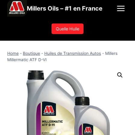
Aller
Millers Oils – #1 en France
au
contenu
Quelle Huile
Home
-
Boutique
-
Huiles de Transmission Autos
-
Millers
Millermatic ATF D-VI