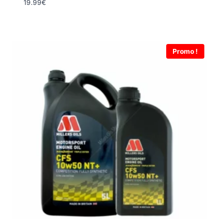
19.99
€
Promo !