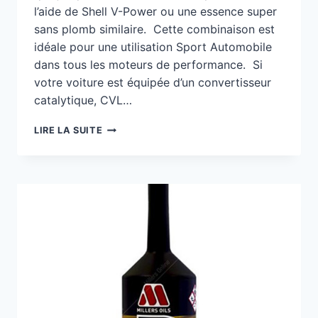
l’aide de Shell V-Power ou une essence super
sans plomb similaire. Cette combinaison est
idéale pour une utilisation Sport Automobile
dans tous les moteurs de performance. Si
votre voiture est équipée d’un convertisseur
catalytique, CVL…
LEQUEL
LIRE LA SUITE
ADDITIF
DOIS-
JE
UTILISER
POUR
OBTENIR
UNE
PERFORMANCE
MAXIMALE
DE
MA
VOITURE
DE