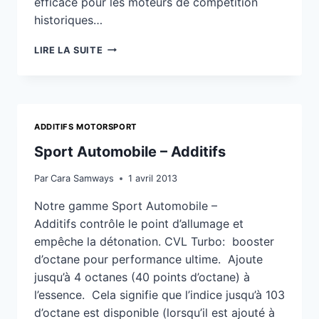
efficace pour les moteurs de compétition
historiques…
Y
LIRE LA SUITE
AT-
IL
UN
ADDITIF
DE
ADDITIFS MOTORSPORT
CARBURANT
MILLERS
Sport Automobile – Additifs
POUR
UN
Par
Cara Samways
1 avril 2013
MOTEUR
DE
Notre gamme Sport Automobile –
COURSE?
Additifs contrôle le point d’allumage et
empêche la détonation. CVL Turbo: booster
d’octane pour performance ultime. Ajoute
jusqu’à 4 octanes (40 points d’octane) à
l’essence. Cela signifie que l’indice jusqu’à 103
d’octane est disponible (lorsqu’il est ajouté à