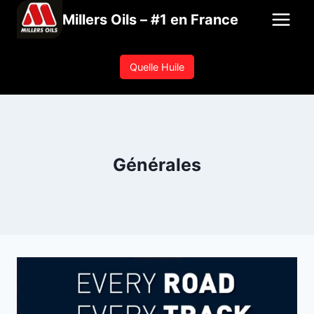
Aller
Millers Oils – #1 en France
au
contenu
Quelle Huile
Générales