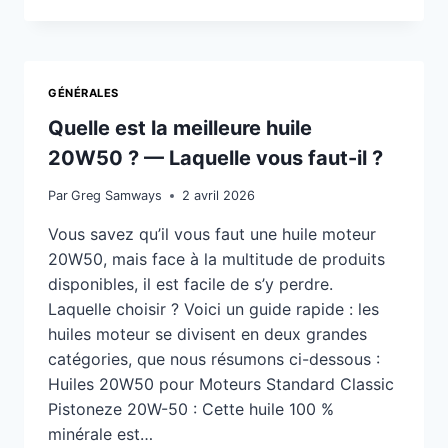
CE
DONT
VOUS
AVEZ
BESOIN
GÉNÉRALES
POUR
VOTRE
Quelle est la meilleure huile
“TRACKDAY”
20W50 ? — Laquelle vous faut-il ?
Par
Greg Samways
2 avril 2026
Vous savez qu’il vous faut une huile moteur
20W50, mais face à la multitude de produits
disponibles, il est facile de s’y perdre.
Laquelle choisir ? Voici un guide rapide : les
huiles moteur se divisent en deux grandes
catégories, que nous résumons ci-dessous :
Huiles 20W50 pour Moteurs Standard Classic
Pistoneze 20W-50 : Cette huile 100 %
minérale est…