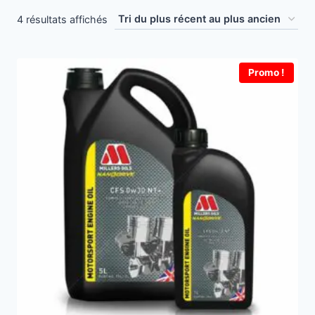
Trié
4 résultats affichés
du
plus
Promo !
récent
au
plus
ancien