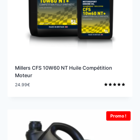
Millers CFS 10W60 NT Huile Compétition
Moteur
24.99
€
Note
5.00
sur 5
Promo !