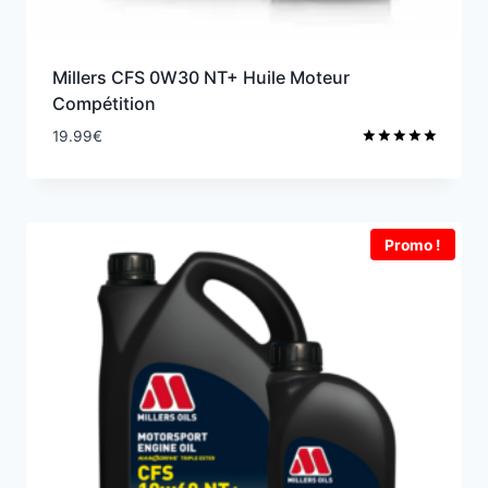
Millers CFS 0W30 NT+ Huile Moteur
Compétition
19.99
€
Note
5.00
sur 5
Promo !