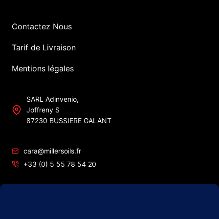
Contactez Nous
Tarif de Livraison
Mentions légales
SARL Adinvenio,
Joffreny S
87230 BUSSIERE GALANT
cara@millersoils.fr
+33 (0) 5 55 78 54 20
SIRET No 48984862200010
TVA No FR49 489 848 622