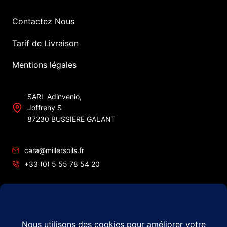
Contactez Nous
Tarif de Livraison
Mentions légales
SARL Adinvenio,
Joffreny S
87230 BUSSIERE GALANT
cara@millersoils.fr
+33 (0) 5 55 78 54 20
SIRET No 48984862200010
TVA No FR49 489 848 622