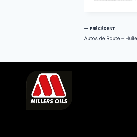
Navigation
PRÉCÉDENT
Autos de Route – Huil
de
l’article