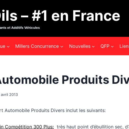
ils – #1 en France
iants et Additifs Véhicules
que
Millers Concurrence
Nouvelles
QFP
Lien
Automobile Produits Di
 avril 2013
Automobile Produits Divers inclut les suivants:
ein Compétition 300 Plus
:
très haut point d’ébullition sec, 