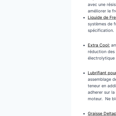
avec une résis
améliorer le f
Liquide de Fr
systèmes de f
spécification.
Extra Cool:
amé
réduction des 
électrolytiqu
Lubrifiant po
assemblage de
teneur en addi
adherer sur la
moteur. Ne blo
Graisse Delta