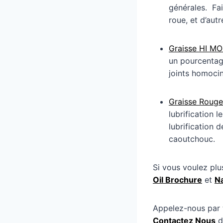
générales. Fai
roue, et d’autr
Graisse HI MO
un pourcentage
joints homocin
Graisse Rouge
lubrification 
lubrification 
caoutchouc.
Si vous voulez plu
Oil Brochure
et
Na
Appelez-nous par t
Contactez Nous
de