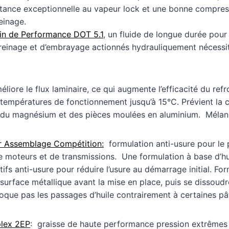
tance exceptionnelle au vapeur lock et une bonne compress
reinage.
ein de Performance DOT 5.1
, un fluide de longue durée pour
reinage et d’embrayage actionnés hydrauliquement nécessit
liore le flux laminaire, ce qui augmente l’efficacité du refr
températures de fonctionnement jusqu’à 15°C. Prévient la 
e du magnésium et des pièces moulées en aluminium. Mélang
ur Assemblage Compétition:
formulation anti-usure pour le 
 moteurs et de transmissions. Une formulation à base d’hu
tifs anti-usure pour réduire l’usure au démarrage initial. Fo
 surface métallique avant la mise en place, puis se dissoudre
que pas les passages d’huile contrairement à certaines pâte
plex 2EP
: graisse de haute performance pression extrêmes p