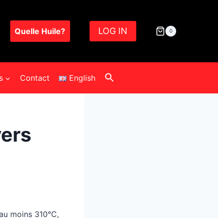
LOG IN
Quelle Huile?
0
s
Contact
English
vers
d’au moins 310°C,