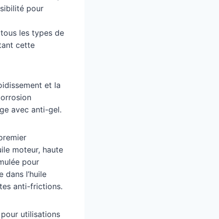
ibilité pour
 tous les types de
ant cette
oidissement et la
corrosion
e avec anti-gel.
premier
ile moteur, haute
rmulée pour
 dans l’huile
s anti-frictions.
our utilisations