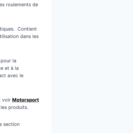
 les roulements de
tiques. Contient
lisation dans les
pour la
e et à la
act avec le
t voir
Motorsport
les produits.
a section