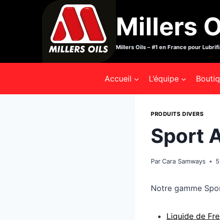
Aller
Millers O
au
contenu
Millers Oils – #1 en France pour Lubrif
Accueil
L’équipe
Bouti
PRODUITS DIVERS
Sport 
Par
Cara Samways
5
Notre gamme Sport 
Liquide de Fr