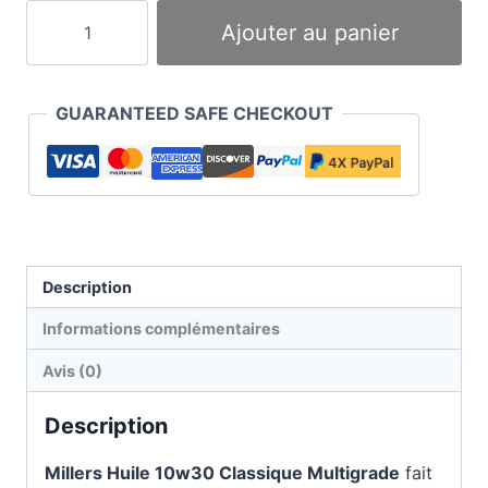
quantité
Ajouter au panier
de
Huile
10w30
GUARANTEED SAFE CHECKOUT
Classique
Multigrade
Description
Informations complémentaires
Avis (0)
Description
Millers Huile 10w30 Classique Multigrade
fait