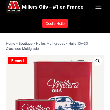
Aller
Millers Oils – #1 en France
au
contenu
Quelle Huile
Home
-
Boutique
-
Huiles Multigrades
-
Huile 10w30
Classique Multigrade
Promo !