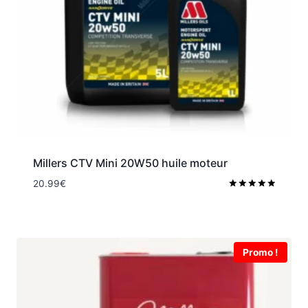
Millers CTV Mini 20W50 huile moteur
20.99
€
Note
5.00
sur 5
Promo !