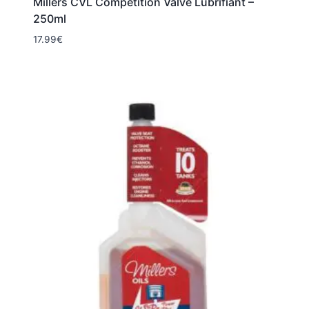
Millers CVL Compétition Valve Lubrifiant –
250ml
17.99
€