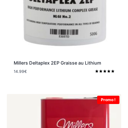
Millers Deltaplex 2EP Graisse au Lithium
14.99
€
Note
5.00
sur 5
Promo !