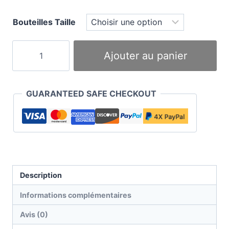
Bouteilles Taille
quantité
Ajouter au panier
de
Millers
Liquide
GUARANTEED SAFE CHECKOUT
de
Freins
DOT
4
Description
Informations complémentaires
Avis (0)