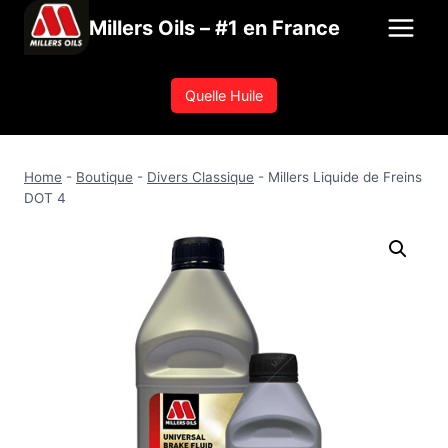
Aller
Millers Oils – #1 en France
au
contenu
Quelle Huile
Home
-
Boutique
-
Divers Classique
-
Millers Liquide de Freins
DOT 4