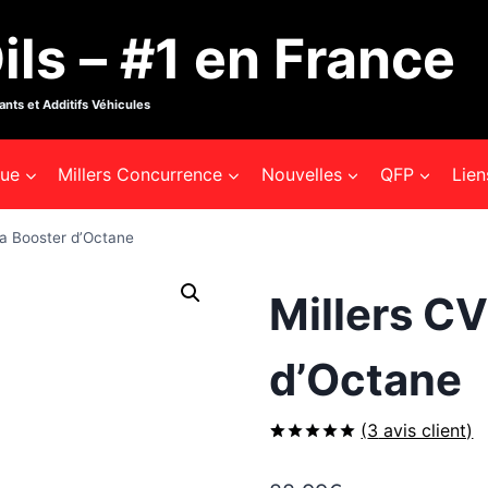
ils – #1 en France
iants et Additifs Véhicules
que
Millers Concurrence
Nouvelles
QFP
Lien
ra Booster d’Octane
Millers CV
d’Octane
(
3
avis client)
Noté
3
5.00
sur 5 basé