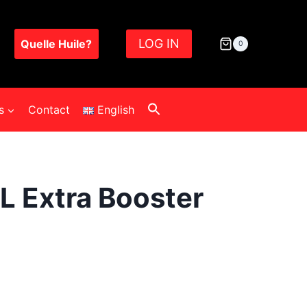
LOG IN
Quelle Huile?
0
s
Contact
English
L Extra Booster