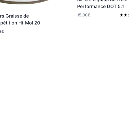
Performance DOT 5.1
15.00
€
ers Graisse de
Note
étition Hi-Mol 20
5.00
sur 5
9
€