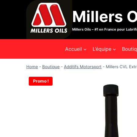
Aller
Millers O
au
contenu
Millers Oils – #1 en France pour Lubrif
Accueil
L’équipe
Bouti
Home
-
Boutique
-
Additifs Motorsport
-
Millers CVL Ext
Promo !