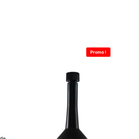
Promo !
 de