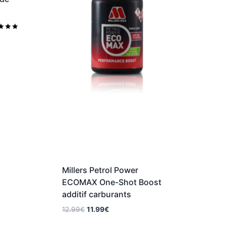
Millers Petrol Power
ECOMAX One-Shot Boost
additif carburants
Le
Le
12.99
€
11.99
€
prix
prix