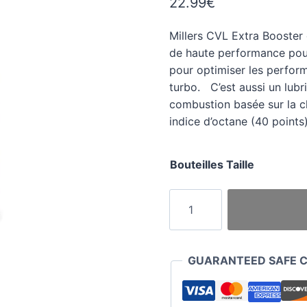
22.99
€
sur
notations
client
Millers CVL Extra Booste
de haute performance pour
pour optimiser les perfor
turbo. C’est aussi un lubr
combustion basée sur la 
indice d’octane (40 point
Bouteilles Taille
quantité
de
Millers
CVL
GUARANTEED SAFE 
Extra
Booster
d'Octane