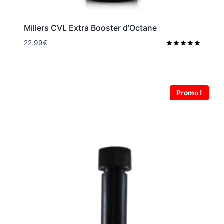
Millers CVL Extra Booster d’Octane
22.99
€
Note
5.00
sur 5
Promo !