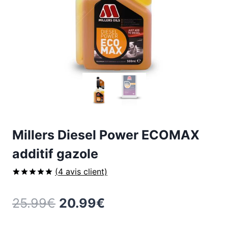
Millers Diesel Power ECOMAX
additif gazole
(
4
avis client)
Noté
4
5.00
sur 5 basé
Le
Le
25.99
€
20.99
€
sur
notations
client
prix
prix