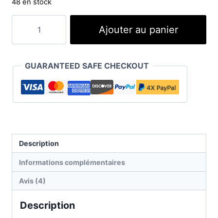
48 en stock
quantité
Ajouter au panier
de
Millers
Diesel
GUARANTEED SAFE CHECKOUT
Power
ECOMAX
additif
gazole
Description
Informations complémentaires
Avis (4)
Description