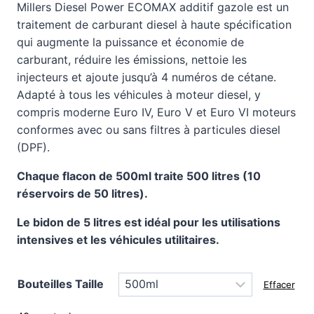
Millers Diesel Power ECOMAX additif gazole est un
initial
actuel
traitement de carburant diesel à haute spécification
qui augmente la puissance
et économie de
était :
est :
carburant
, réduire les émissions, nettoie les
25.99€.
20.99€.
injecteurs et ajoute jusqu’à 4 numéros de cétane.
Adapté à tous les véhicules à moteur diesel, y
compris moderne Euro IV, Euro V et Euro VI moteurs
conformes avec ou sans filtres à particules diesel
(DPF).
Chaque flacon de 500ml traite 500 litres (10
réservoirs de 50 litres).
Le bidon de 5 litres est idéal pour les utilisations
intensives et les véhicules utilitaires.
Bouteilles Taille
Effacer