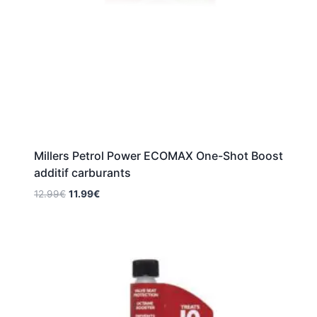
Millers Petrol Power ECOMAX One-Shot Boost
additif carburants
Le
Le
12.99
€
11.99
€
prix
prix
initial
actuel
était :
est :
12.99€.
11.99€.