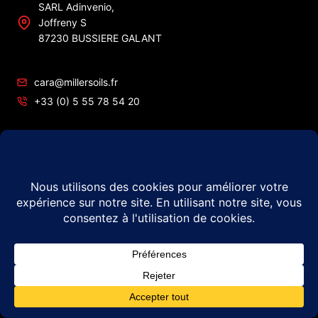
SARL Adinvenio,
Joffreny S
87230 BUSSIERE GALANT
cara@millersoils.fr
+33 (0) 5 55 78 54 20
SIRET No 48984862200010
TVA No FR49 489 848 622
© 2026 Millers Oils – #1 en France