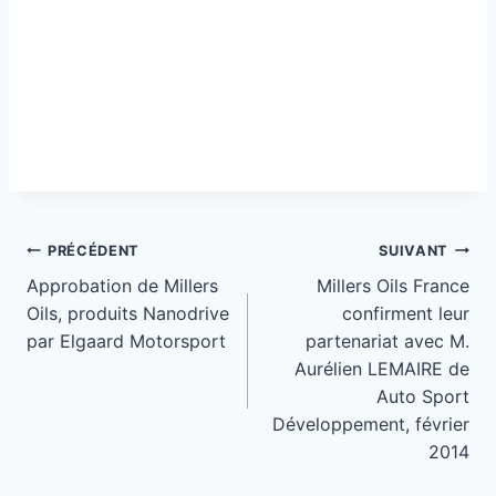
Navigation
PRÉCÉDENT
SUIVANT
de
Approbation de Millers
Millers Oils France
Oils, produits Nanodrive
confirment leur
l’article
par Elgaard Motorsport
partenariat avec M.
Aurélien LEMAIRE de
Auto Sport
Développement, février
2014