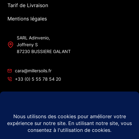
Tarif de Livraison
Mentions légales
SARL Adinvenio,
Joffreny S
87230 BUSSIERE GALANT
cara@millersoils.fr
+33 (0) 5 55 78 54 20
SIRET No 48984862200010
TVA No FR49 489 848 622