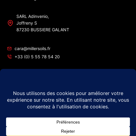
SARL Adinvenio,
Joffreny S
87230 BUSSIERE GALANT
cara@millersoils.fr
+33 (0) 5 55 78 54 20
SIRET No 48984862200010
TVA No FR49 489 848 622
© 2026 Millers Oils – #1 en France