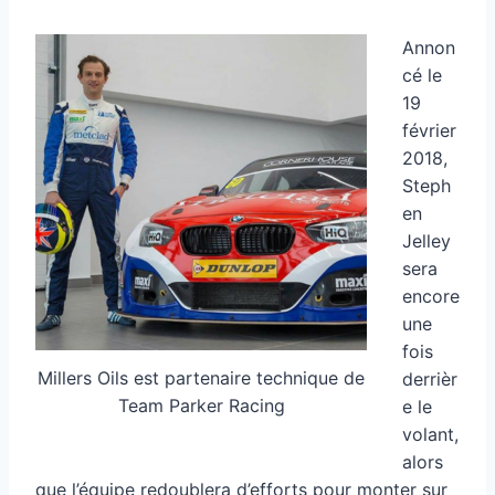
Annon
cé le
19
février
2018,
Steph
en
Jelley
sera
encore
une
fois
Millers Oils est partenaire technique de
derrièr
Team Parker Racing
e le
volant,
alors
que l’équipe redoublera d’efforts pour monter sur