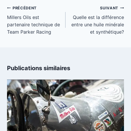
Navigation
PRÉCÉDENT
SUIVANT
de
Millers Oils est
Quelle est la différence
partenaire technique de
entre une huile minérale
l’article
Team Parker Racing
et synthétique?
Publications similaires