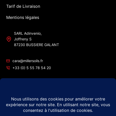
Tarif de Livraison
Mentions légales
SARL Adinvenio,
Joffreny S
87230 BUSSIERE GALANT
cara@millersoils.fr
+33 (0) 5 55 78 54 20
SIRET No 48984862200010
TVA No FR49 489 848 622