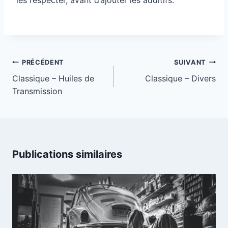
Navigation
PRÉCÉDENT
SUIVANT
de
Classique – Huiles de
Classique – Divers
Transmission
l’article
Publications similaires