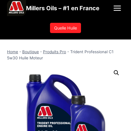
Aller
Millers Oils – #1 en France
au
contenu
Quelle Huile
Home
-
Boutique
-
Produits Pro
-
Trident Professional C1
5w30 Huile Moteur