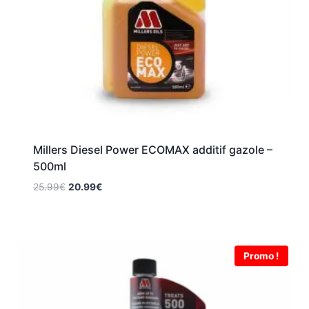
Millers Diesel Power ECOMAX additif gazole –
500ml
Le
Le
25.99
€
20.99
€
prix
prix
initial
actuel
était :
est :
25.99€.
20.99€.
Promo !