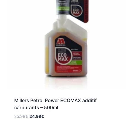
Millers Petrol Power ECOMAX additif
carburants – 500ml
Le
Le
25.99
€
24.99
€
prix
prix
initial
actuel